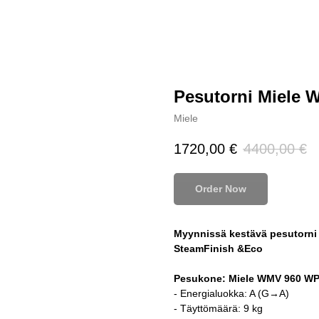
Pesutorni Miele 
Miele
1720,00
€
4400,00
€
Order Now
Myynnissä kestävä pesutorni 
SteamFinish &Eco
Pesukone: Miele WMV 960 W
- Energialuokka: A (G→A)
- Täyttömäärä: 9 kg