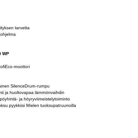
lityksen tarvetta
kaohjelma
0 WP
ofiEco-moottori
ljainen SilenceDrum-rumpu
ihti ja huoltovapaa lämmönvaihdin
pöyhintä- ja höyryviimeistelytoiminto
ksu pyykkiisi Mielen tuoksupatruunoilla