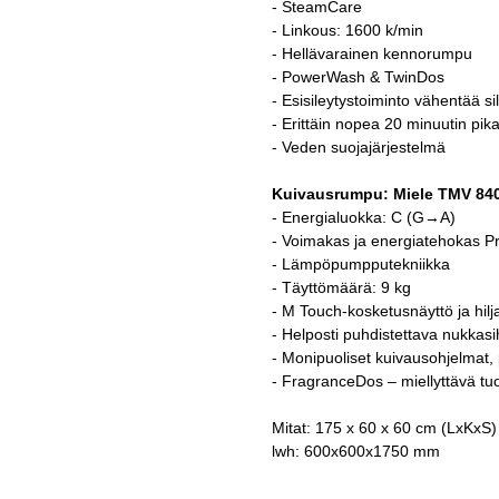
- SteamCare
- Linkous: 1600 k/min
- Hellävarainen kennorumpu
- PowerWash & TwinDos
- Esisileytystoiminto vähentää si
- Erittäin nopea 20 minuutin pi
- Veden suojajärjestelmä
Kuivausrumpu: Miele TMV 84
- Energialuokka: C (G→A)
- Voimakas ja energiatehokas Pr
- Lämpöpumpputekniikka
- Täyttömäärä: 9 kg
- M Touch-kosketusnäyttö ja hi
- Helposti puhdistettava nukkas
- Monipuoliset kuivausohjelmat, 
- FragranceDos – miellyttävä tuo
Mitat: 175 x 60 x 60 cm (LxKxS)
lwh: 600x600x1750 mm